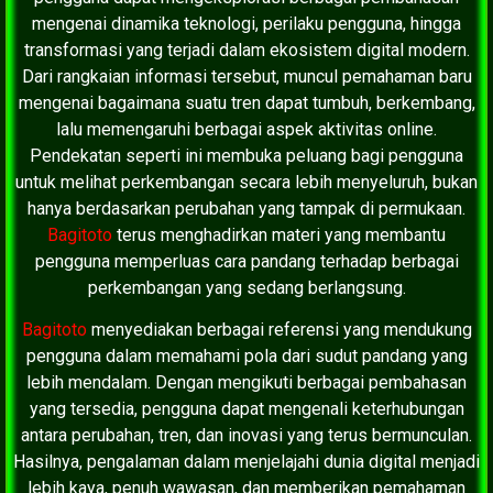
mengenai dinamika teknologi, perilaku pengguna, hingga
transformasi yang terjadi dalam ekosistem digital modern.
Dari rangkaian informasi tersebut, muncul pemahaman baru
mengenai bagaimana suatu tren dapat tumbuh, berkembang,
lalu memengaruhi berbagai aspek aktivitas online.
Pendekatan seperti ini membuka peluang bagi pengguna
untuk melihat perkembangan secara lebih menyeluruh, bukan
hanya berdasarkan perubahan yang tampak di permukaan.
Bagitoto
terus menghadirkan materi yang membantu
pengguna memperluas cara pandang terhadap berbagai
perkembangan yang sedang berlangsung.
Bagitoto
menyediakan berbagai referensi yang mendukung
pengguna dalam memahami pola dari sudut pandang yang
lebih mendalam. Dengan mengikuti berbagai pembahasan
yang tersedia, pengguna dapat mengenali keterhubungan
antara perubahan, tren, dan inovasi yang terus bermunculan.
Hasilnya, pengalaman dalam menjelajahi dunia digital menjadi
lebih kaya, penuh wawasan, dan memberikan pemahaman