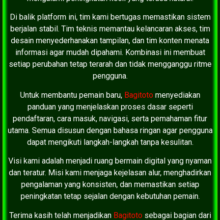
Di balik platform ini, tim kami bertugas memastikan sistem
berjalan stabil. Tim teknis memantau kelancaran akses, tim
desain menyederhanakan tampilan, dan tim konten menata
informasi agar mudah dipahami. Kombinasi ini membuat
setiap perubahan tetap terarah dan tidak mengganggu ritme
pengguna.
Untuk membantu pemain baru,
Bagitoto
menyediakan
panduan yang menjelaskan proses dasar seperti
pendaftaran, cara masuk, navigasi, serta pemahaman fitur
utama. Semua disusun dengan bahasa ringan agar pengguna
dapat mengikuti langkah-langkah tanpa kesulitan.
Visi kami adalah menjadi ruang bermain digital yang nyaman
dan teratur. Misi kami menjaga kejelasan alur, menghadirkan
pengalaman yang konsisten, dan memastikan setiap
peningkatan tetap sejalan dengan kebutuhan pemain.
Terima kasih telah menjadikan
Bagitoto
sebagai bagian dari